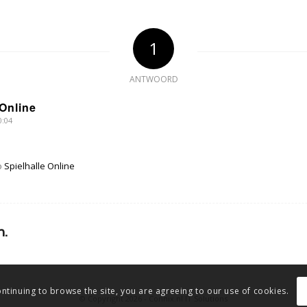
1
ANTWOORD
 Online
0:04
o
Spielhalle Online
n.
ontinuing to browse the site, you are agreeing to our use of cookies.
© Copyright
2026 -
Connix.nl IT Solutions