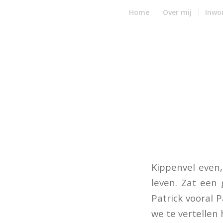
Home
Over mij
Inwo
Kippenvel even,
leven. Zat een 
Patrick vooral P
we te vertellen 