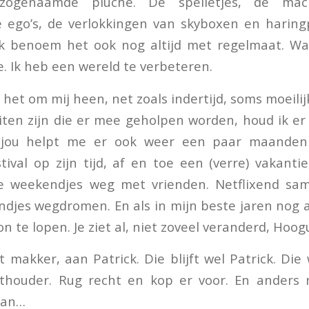
ogenaamde pluche. De spelletjes, de mach
 ego’s, de verlokkingen van skyboxen en haringp
Ik benoem het ook nog altijd met regelmaat. Wan
e. Ik heb een wereld te verbeteren.
het om mij heen, net zoals indertijd, soms moeilij
en zijn die er mee geholpen worden, houd ik er
n jou helpt me er ook weer een paar maanden
stival op zijn tijd, af en toe een (verre) vakanti
e weekendjes weg met vrienden. Netflixend s
djes wegdromen. En als in mijn beste jaren nog al
te lopen. Je ziet al, niet zoveel veranderd, Hoogui
t makker, aan Patrick. Die blijft wel Patrick. Di
thouder. Rug recht en kop er voor. En anders 
dan…