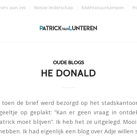
ners aan zet
Nieuw leiderschap
RAAFnatuurkampen
Po
OUDE BLOGS
HE DONALD
 toen de brief werd bezorgd op het stadskantoo
geeltje op geplakt: “Kan er geen vraag in ontde
atrick moet blijven”. Ik heb het ze uitgelegd. Moo
hebben. Ik had eigenlijk een blog over Adje willen 