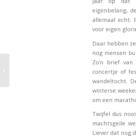
jaar op dat z
eigenbelang, de
allemaal echt. 
voor eigen glori
Daar hebben ze 
nog mensen buit
Zo’n brief va
POLEN IN BREDA
concertje of fe
wandeltocht. D
winterse weeken
om een marathon 
Twijfel dus nooi
machtsgeile we
Liever dat nog 