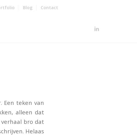
rtfolio
Blog
Contact
r. Een teken van
kken, alleen dat
i verhaal bro dat
schrijven. Helaas