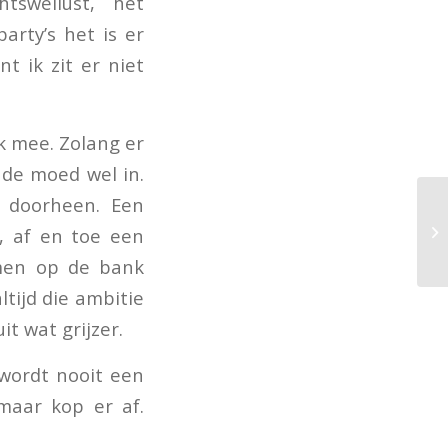
tswellust, het
arty’s het is er
t ik zit er niet
k mee. Zolang er
 de moed wel in.
 doorheen. Een
B
e, af en toe een
amen op de bank
tijd die ambitie
t wat grijzer.
e wordt nooit een
maar kop er af.