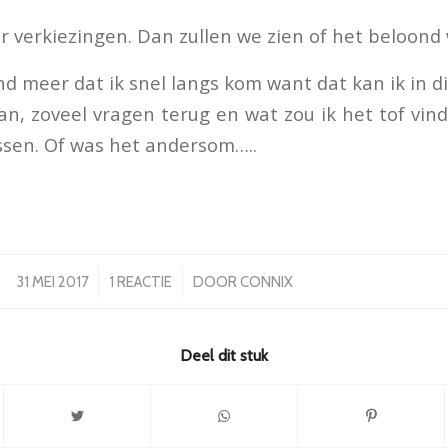
 verkiezingen. Dan zullen we zien of het beloond 
d meer dat ik snel langs kom want dat kan ik in d
, zoveel vragen terug en wat zou ik het tof vin
ssen. Of was het andersom…..
/
/
31 MEI 2017
1 REACTIE
DOOR
CONNIX
Deel dit stuk